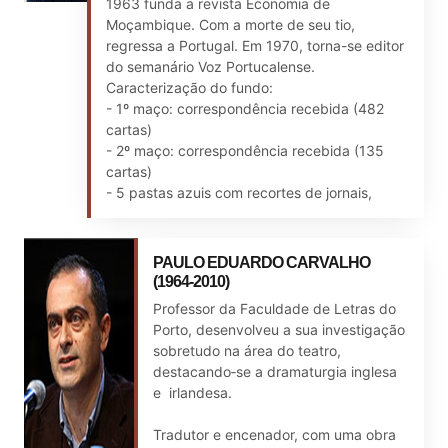
1963 funda a revista Economia de
Moçambique. Com a morte de seu tio,
regressa a Portugal. Em 1970, torna-se editor
do semanário Voz Portucalense.
Caracterização do fundo:
- 1º maço: correspondência recebida (482
cartas)
- 2º maço: correspondência recebida (135
cartas)
- 5 pastas azuis com recortes de jornais,
PAULO EDUARDO CARVALHO
(1964-2010)
Professor da Faculdade de Letras do
Porto, desenvolveu a sua investigação
sobretudo na área do teatro,
destacando‐se a dramaturgia inglesa
e irlandesa.
Tradutor e encenador, com uma obra